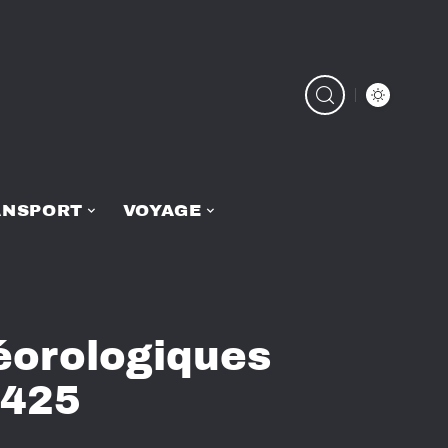
ANSPORT
VOYAGE
éorologiques
2425