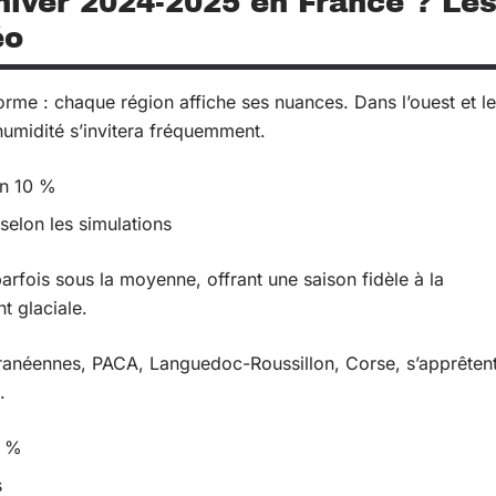
’hiver 2024-2025 en France ? Le
éo
orme : chaque région affiche ses nuances. Dans l’ouest et le
humidité s’invitera fréquemment.
on 10 %
selon les simulations
parfois sous la moyenne, offrant une saison fidèle à la
t glaciale.
rranéennes, PACA, Languedoc-Roussillon, Corse, s’apprêten
.
0 %
s